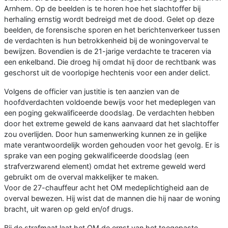
Arnhem. Op de beelden is te horen hoe het slachtoffer bij
herhaling ernstig wordt bedreigd met de dood. Gelet op deze
beelden, de forensische sporen en het berichtenverkeer tussen
de verdachten is hun betrokkenheid bij de woningoverval te
bewijzen. Bovendien is de 21-jarige verdachte te traceren via
een enkelband. Die droeg hij omdat hij door de rechtbank was
geschorst uit de voorlopige hechtenis voor een ander delict.
Volgens de officier van justitie is ten aanzien van de
hoofdverdachten voldoende bewijs voor het medeplegen van
een poging gekwalificeerde doodslag. De verdachten hebben
door het extreme geweld de kans aanvaard dat het slachtoffer
zou overlijden. Door hun samenwerking kunnen ze in gelijke
mate verantwoordelijk worden gehouden voor het gevolg. Er is
sprake van een poging gekwalificeerde doodslag (een
strafverzwarend element) omdat het extreme geweld werd
gebruikt om de overval makkelijker te maken.
Voor de 27-chauffeur acht het OM medeplichtigheid aan de
overval bewezen. Hij wist dat de mannen die hij naar de woning
bracht, uit waren op geld en/of drugs.
Bij de strafmaat laat het OM de ernst van het toegepaste