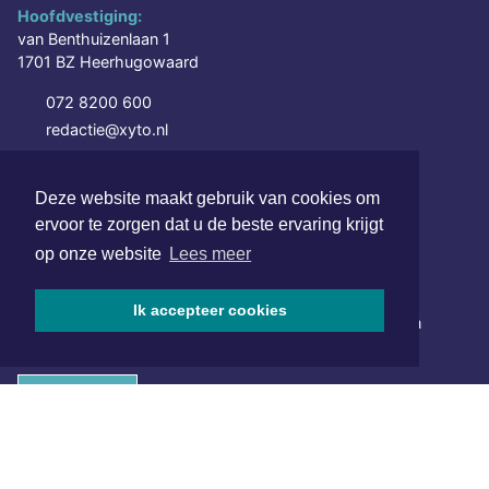
Hoofdvestiging:
van Benthuizenlaan 1
1701 BZ Heerhugowaard
072 8200 600
redactie@xyto.nl
www.xyto.nl
Deze website maakt gebruik van cookies om
SOCIAL MEDIA
ervoor te zorgen dat u de beste ervaring krijgt
op onze website
Lees meer
NIEUWSBRIEF AANMELDEN
Ik accepteer cookies
Schrijf je in voor onze nieuwsbrief en krijg wekelijks een
samenvatting van alle gebeurtenissen uit jouw regio.
Aanmelden
ONLINE DAGBLADEN