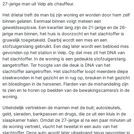
27-jarige man uit Velp als chauffeur.
Het drietal treft de man bij zijn woning en worden door hem zelf
binnen gelaten. Eenmaal binnen volgt meteen een
geweldsexplosie. Een kwartier lang zijn de 21-jarige en de 26-
jarige man binnen, het huis is doorzocht en het slachtoffer is
gruwelijk toegetakeld. Daarbij wordt een mes en een
stofzuigerslang gebruikt. Een dag later wordt een bebloed mes
gevonden op het station in Velp. Op dat mes zit het DNA van
het slachtoffer. In de woning is een gedeukte stofzuigerstang
aangetroffen. Ter hoogte van die deuk is DNA van het
slachtoffer aangetroffen. Het slachtoffer loopt meerdere diepe
steekwonden in het gezicht en in rug op, breuken in het gezicht
en bloedingen in de hersenen. Flarden van de mishandeling zijn
te zien en te horen op beelden van de bewakingscamera’s in de
woning.
Uiteindelijk vertrekken de mannen met de buit; autosleutels,
geld, sieraden, bankpassen en drugs, die ze uit een kluis in de
slaapkamer halen. Omdat de 27-jarige al na een paar minuten uit
de woning vertrekt, vlucht het tweetal in een auto van het
slachtoffer. Deze auto wordt later uitgebrand terug gevonden in