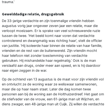
trauma.’
Gewelddadige relatie, drugsgebruik
De 33-jarige verdachte en zijn toenmalige vriendin hebben
augustus vorig jaar ongeveer zeven jaar een relatie, maar die
verloopt moeizaam. Er is sprake van veel schreeuwende ruzie
tussen de twee. ‘Het beeld komt naar voren dat verdachte
controlerend en dwangmatig was richting haar’, stelt de officier
van justitie. ‘Hij isoleerde haar binnen de relatie van haar familie,
vrienden en de rest van de buitenwereld. Zijn vriendin mocht
haar telefoon niet zonder toestemming van verdachte
gebruiken. Hij mishandelde haar regelmatig.’ Ook is de man
verslaafd aan drugs, onder meer aan speed, en is hij daardoor
naar eigen zeggen in de war.
Op de ochtend van 13 augustus is de maat voor zijn vriendin vol
en ontvlucht ze de woning waar ze weliswaar samenwonen,
maar die op haar naam staat. Later die dag komen twee
personen aan bij de woning aan de Holthuizerdreef. Het gaat om
de stiefvader van de vrouw, een 61-jarige man uit Wijchen, en
diens zwager, een 48-jarige man uit Cuijk. Zij willen de verdachte