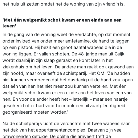
het huis uit zetten omdat het de woning van zijn vriendin is.
'Met één welgemikt schot kwam er een einde aan een
leven'
In de gang van de woning weet de verdachte, op dat moment
onder invloed van onder meer amfetamine, de hand te leggen
op een pistool. Hij bezit een groot aantal wapens die in de
woning liggen. Er vallen schoten. De 48-jarige man uit Cuijk
wordt daarbij in zijn slaap geraakt en komt later in het
ziekenhuis om het leven. De andere man raakt ook gewond aan
zijn hoofd, maar overleeft de schietpartij. Het OM: ‘Ze hadden
niet kunnen vermoeden dat het dusdanig uit de hand zou lopen
dat één van hen het niet meer zou kunnen vertellen. Met één
welgemikt schot kwam er een einde aan het leven van een van
hen. En voor de ander heeft het – letterlijk – maar een haartje
gescheeld of er had voor hem ook een uitvaartplechtigheid
georganiseerd moeten worden.’
Na de schietpartij vlucht de verdachte met twee wapens naar
het dak van het appartementencomplex. Daarvan zijn veel
omwonenden getuige. De politie die arriveert treft de