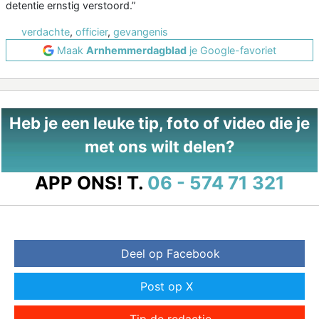
detentie ernstig verstoord.”
verdachte
,
officier
,
gevangenis
Maak
Arnhemmerdagblad
je Google-favoriet
Heb je een leuke tip, foto of video die je
met ons wilt delen?
APP ONS!
T.
06 - 574 71 321
Deel op Facebook
Post op X