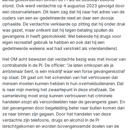
stond. Ook werd verdachte op 4 augustus 2023 gevolgd door
een observatieteam. Dit team zag dat hij naar het adres van de
ouders van een ex-gedetineerde reed en daar een doosje
ophaalde. De verdachte verklaarde op zitting dat hij onder druk
was gezet, maar ontkent dat hij tegen betaling spullen de
gevangenis in heeft gesmokkeld. Wel bekende hij drugs voor
eigen recreatief gebruik te hebben en ook dat hij een
gedetineerde weleens wat had verstrekt als vriendendienst.
Het OM acht bewezen dat verdachte bezig was met invoer van
contrabande in de PI. De officier: “Je laten omkopen als je
ambtenaar bent, is een misdrijf waar een forse gevangenisstraf
op staat. Dit gaat om het schenden van het vertrouwen dat
mensen moeten kunnen hebben in hun overheidsdienaren. Dat
is naar mijn mening het zwaartepunt in deze strafzaak. De
samenleving moet erop kunnen vertrouwen het criminele
handelen stopt als veroordeelden naar de gevangenis gaan. En
dat gevangenen door begeleiding beter naar buiten komen dan
ze naar binnen zijn gegaan. Door het handelen van deze
verdachte zijn telefoons, drugs en alcohol in de PI
terechtgekomen en worden bovengenoemde doelen van de