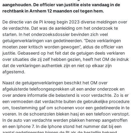
aangehouden. De officier van justitie eiste vandaag in de
rechtbank in Arnhem 12 maanden cel tegen hem.
De directie van de PI kreeg begin 2023 diverse meldingen over
de verdachte. Dat was de aanleiding om het onderzoek te
starten. In het onderzoeksdossier bevinden zich veel
getuigenverklaringen van gedetineerden. “Deze verklaringen
moeten zeer kritisch worden gewogen”, aldus de officier van
justitie. Gebaseerd op het feit dat de getuigen deels verklaren
over situaties die zij zelf hebben gezien, heeft het OM de indruk
dat de verklaringen authentiek zijn en niet op elkaar zijn
afgestemd.
Naast de getuigenverklaringen beschikt het OM over
afgeluisterde telefoongesprekken uit een ander onderzoek en
over andere informatie die belastend is voor verdachte. Zo is er
een vermoeden dat verdachte buiten de gebruikelijke procedure
om, toestemming gaf om schoenen voor een gedetineerde in te
voeren. In de schoenzolen bleken hasj en een telefoon verstopt.
In de auto van verdachte werden plakken hennep aangetroffen
en een Iphone 7. In die Iphone stond het nummer dat bij een
aantal gedetineerden binnen de PI als de bestellijn bekend