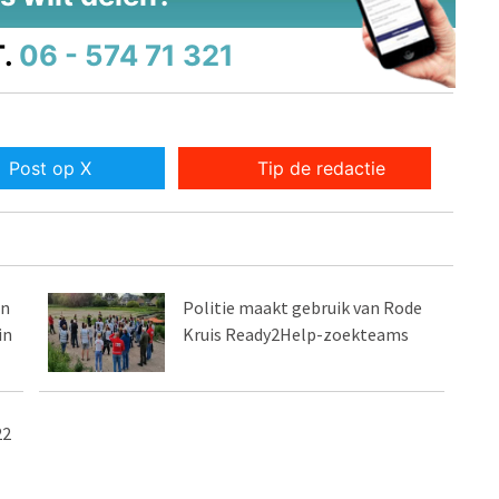
.
06 - 574 71 321
Post op X
Tip de redactie
en
Politie maakt gebruik van Rode
in
Kruis Ready2Help-zoekteams
22