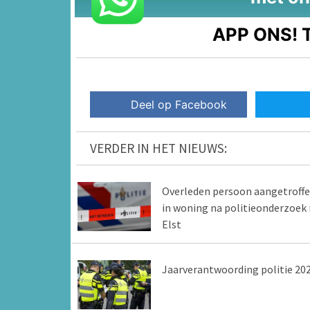
APP ONS!
T
Deel op Facebook
VERDER IN HET NIEUWS:
Overleden persoon aangetroff
in woning na politieonderzoek 
Elst
Jaarverantwoording politie 20