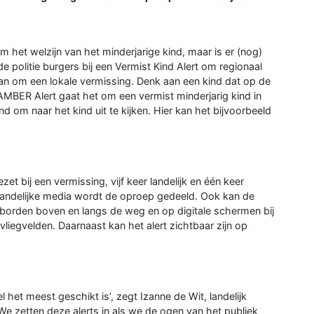
om het welzijn van het minderjarige kind, maar is er (nog)
 politie burgers bij een Vermist Kind Alert om regionaal
an om een lokale vermissing. Denk aan een kind dat op de
n AMBER Alert gaat het om een vermist minderjarig kind in
 om naar het kind uit te kijken. Hier kan het bijvoorbeeld
ezet bij een vermissing, vijf keer landelijk en één keer
 landelijke media wordt de oproep gedeeld. Ook kan de
ixborden boven en langs de weg en op digitale schermen bij
vliegvelden. Daarnaast kan het alert zichtbaar zijn op
 het meest geschikt is’, zegt Izanne de Wit, landelijk
‘We zetten deze alerts in als we de ogen van het publiek