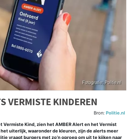
TS VERMISTE KINDEREN
Bron:
Politie.nl
 Vermiste Kind, zien het AMBER Alert en het Vermist
het uiterlijk, waaronder de kleuren, zijn de alerts meer
itie vraagt burgers met zo’n oproep om uit te kijken naar