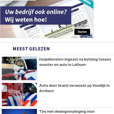
MEEST GELEZEN
Hulpdiensten ingezet na botsing tussen
scooter en auto in Lathum
Auto door brand verwoest op Vosdijk in
Arnhem
Tbs met dwangverpleging voor