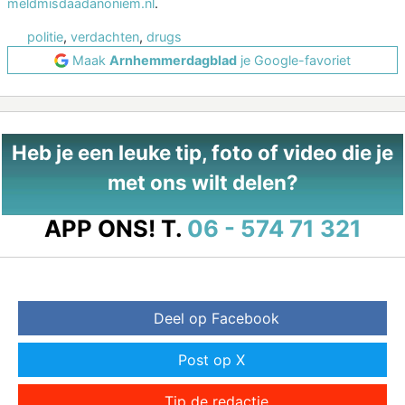
meldmisdaadanoniem.nl
.
politie
,
verdachten
,
drugs
Maak
Arnhemmerdagblad
je Google-favoriet
Heb je een leuke tip, foto of video die je
met ons wilt delen?
APP ONS!
T.
06 - 574 71 321
Deel op Facebook
Post op X
Tip de redactie