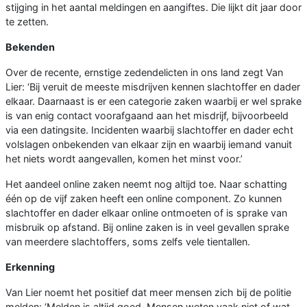
stijging in het aantal meldingen en aangiftes. Die lijkt dit jaar door
te zetten.
Bekenden
Over de recente, ernstige zedendelicten in ons land zegt Van
Lier: ‘Bij veruit de meeste misdrijven kennen slachtoffer en dader
elkaar. Daarnaast is er een categorie zaken waarbij er wel sprake
is van enig contact voorafgaand aan het misdrijf, bijvoorbeeld
via een datingsite. Incidenten waarbij slachtoffer en dader echt
volslagen onbekenden van elkaar zijn en waarbij iemand vanuit
het niets wordt aangevallen, komen het minst voor.’
Het aandeel online zaken neemt nog altijd toe. Naar schatting
één op de vijf zaken heeft een online component. Zo kunnen
slachtoffer en dader elkaar online ontmoeten of is sprake van
misbruik op afstand. Bij online zaken is in veel gevallen sprake
van meerdere slachtoffers, soms zelfs vele tientallen.
Erkenning
Van Lier noemt het positief dat meer mensen zich bij de politie
melden: ‘Melden is altijd goed. Mensen weten vaak niet of wat