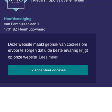
|
Nieuws | Sport | Evenementen
Hoofdvestiging:
van Benthuizenlaan 1
1701 BZ Heerhugowaard
072 8200 600
Deze website maakt gebruik van cookies om
redactie@xyto.nl
ervoor te zorgen dat u de beste ervaring krijgt
www.xyto.nl
op onze website
Lees meer
SOCIAL MEDIA
Ik accepteer cookies
NIEUWSBRIEF AANMELDEN
Schrijf je in voor onze nieuwsbrief en krijg wekelijks een
samenvatting van alle gebeurtenissen uit jouw regio.
Aanmelden