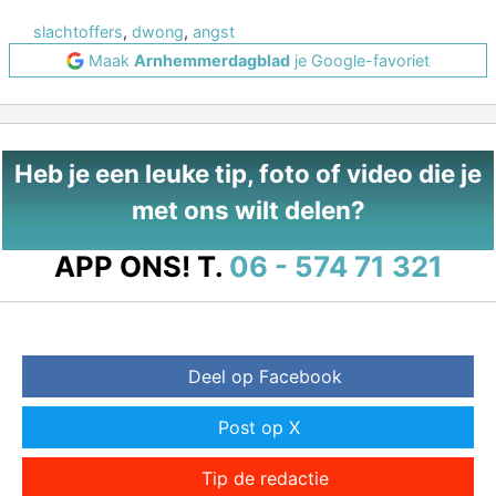
slachtoffers
,
dwong
,
angst
Maak
Arnhemmerdagblad
je Google-favoriet
Heb je een leuke tip, foto of video die je
met ons wilt delen?
APP ONS!
T.
06 - 574 71 321
Deel op Facebook
Post op X
Tip de redactie