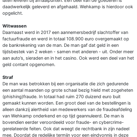
laten leveren bij afhaalpunten. Een deel van de goederen is
daadwerkelijk geleverd en afgehaald. Wehkamp is hierdoor ook
opgelicht.
Witwassen
Daarnaast werd in 2017 een aannemersbedrijf slachtoffer van
factuurfraude en werd in totaal 108.900 euro overgemaakt op
de bankrekening van de man. De man gaf dat geld in een
tijdsbestek van 2 weken - samen met anderen - uit. Onder meer
aan auto’s, sieraden en in het casino. Ook werd een deel van het
geld contant opgenomen.
Straf
De man was betrokken bij een organisatie die zich gedurende
een aantal maanden op grote schaal bezig hield met zogeheten
(phishing)fraude. In totaal had ruim 270 duizend euro buit
gemaakt kunnen worden. Een groot deel van de bestellingen is
alleen dankzij alertheid van medewerkers van de fraudeafdeling
van Wehkamp onderkend en op tijd geannuleerd. De man is
bovendien eerder veroordeeld voor fraude- en cybercrime-
gerelateerde feiten. Ook dat weegt de rechtbank in zijn nadeel
mee. Doordat de redelijke termijn voor een eindvonnis in deze