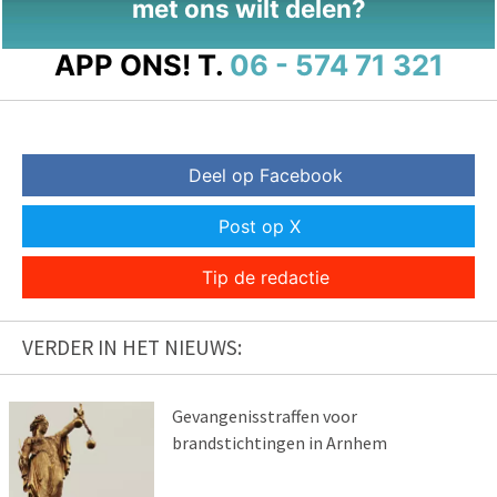
met ons wilt delen?
APP ONS!
T.
06 - 574 71 321
Deel op Facebook
Post op X
Tip de redactie
VERDER IN HET NIEUWS:
Gevangenisstraffen voor
brandstichtingen in Arnhem