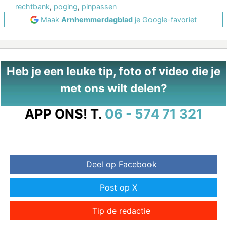
rechtbank
,
poging
,
pinpassen
Maak
Arnhemmerdagblad
je Google-favoriet
Heb je een leuke tip, foto of video die je
met ons wilt delen?
APP ONS!
T.
06 - 574 71 321
Deel op Facebook
Post op X
Tip de redactie