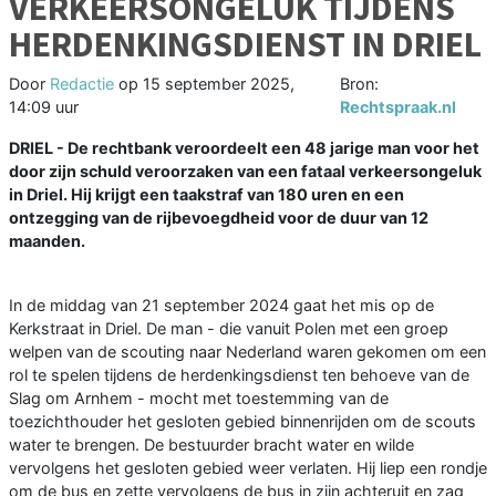
VERKEERSONGELUK TIJDENS
HERDENKINGSDIENST IN DRIEL
Door
Redactie
op
15 september 2025,
Bron:
14:09 uur
Rechtspraak.nl
DRIEL - De rechtbank veroordeelt een 48 jarige man voor het
door zijn schuld veroorzaken van een fataal verkeersongeluk
in Driel. Hij krijgt een taakstraf van 180 uren en een
ontzegging van de rijbevoegdheid voor de duur van 12
maanden.
In de middag van 21 september 2024 gaat het mis op de
Kerkstraat in Driel. De man - die vanuit Polen met een groep
welpen van de scouting naar Nederland waren gekomen om een
rol te spelen tijdens de herdenkingsdienst ten behoeve van de
Slag om Arnhem - mocht met toestemming van de
toezichthouder het gesloten gebied binnenrijden om de scouts
water te brengen. De bestuurder bracht water en wilde
vervolgens het gesloten gebied weer verlaten. Hij liep een rondje
om de bus en zette vervolgens de bus in zijn achteruit en zag