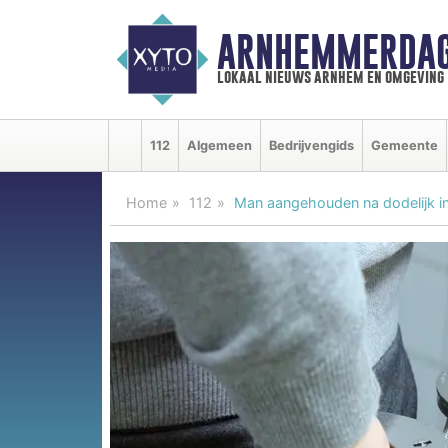
ARNHEMMERDAG
lokaal nieuws arnhem en omgeving
112
Algemeen
Bedrijvengids
Gemeente
Home
112
Man aangehouden na dodelijk in