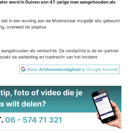
 later werd in Duiven een 47-jarige man aangehouden als
dat in een woning aan de Molenstraat mogelijk iets gebeurd
g, overleed ter plaatse.
ij aangehouden als verdachte. De verdachte is de ex-partner
zoekt de aanleiding en toedracht van het incident.
Maak
Arnhemmerdagblad
je Google-favoriet
ip, foto of video die je
s wilt delen?
.
06 - 574 71 321