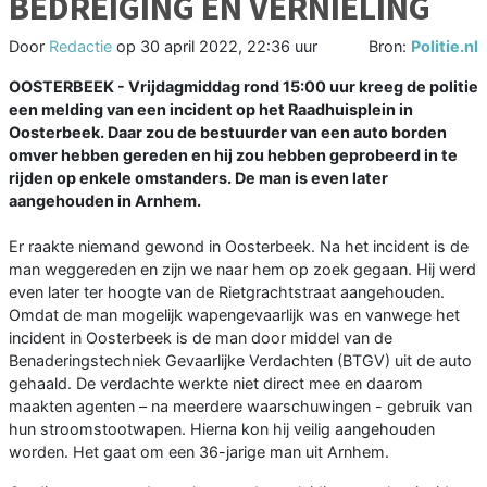
BEDREIGING EN VERNIELING
Door
Redactie
op
30 april 2022, 22:36 uur
Bron:
Politie.nl
OOSTERBEEK - Vrijdagmiddag rond 15:00 uur kreeg de politie
een melding van een incident op het Raadhuisplein in
Oosterbeek. Daar zou de bestuurder van een auto borden
omver hebben gereden en hij zou hebben geprobeerd in te
rijden op enkele omstanders. De man is even later
aangehouden in Arnhem.
Er raakte niemand gewond in Oosterbeek. Na het incident is de
man weggereden en zijn we naar hem op zoek gegaan. Hij werd
even later ter hoogte van de Rietgrachtstraat aangehouden.
Omdat de man mogelijk wapengevaarlijk was en vanwege het
incident in Oosterbeek is de man door middel van de
Benaderingstechniek Gevaarlijke Verdachten (BTGV) uit de auto
gehaald. De verdachte werkte niet direct mee en daarom
maakten agenten – na meerdere waarschuwingen - gebruik van
hun stroomstootwapen. Hierna kon hij veilig aangehouden
worden. Het gaat om een 36-jarige man uit Arnhem.