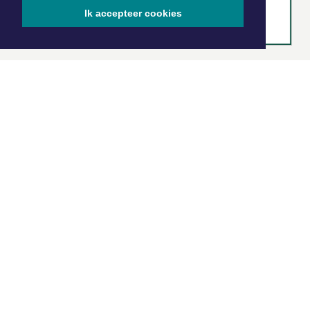
Ik accepteer cookies
|
Nieuws | Sport | Evenementen
Hoofdvestiging:
van Benthuizenlaan 1
1701 BZ Heerhugowaard
072 8200 600
redactie@xyto.nl
www.xyto.nl
SOCIAL MEDIA