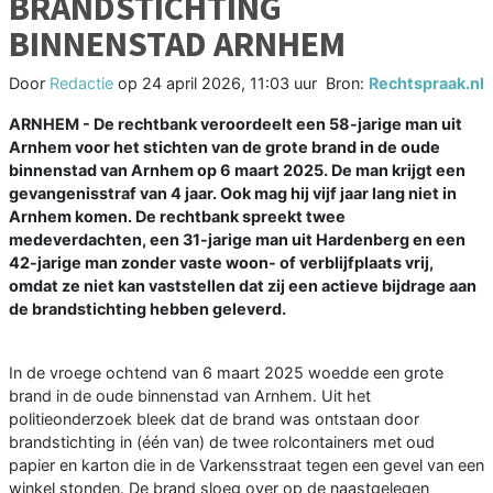
BRANDSTICHTING
BINNENSTAD ARNHEM
Door
Redactie
op
24 april 2026, 11:03 uur
Bron:
Rechtspraak.nl
ARNHEM - De rechtbank veroordeelt een 58-jarige man uit
Arnhem voor het stichten van de grote brand in de oude
binnenstad van Arnhem op 6 maart 2025. De man krijgt een
gevangenisstraf van 4 jaar. Ook mag hij vijf jaar lang niet in
Arnhem komen. De rechtbank spreekt twee
medeverdachten, een 31-jarige man uit Hardenberg en een
42-jarige man zonder vaste woon- of verblijfplaats vrij,
omdat ze niet kan vaststellen dat zij een actieve bijdrage aan
de brandstichting hebben geleverd.
In de vroege ochtend van 6 maart 2025 woedde een grote
brand in de oude binnenstad van Arnhem. Uit het
politieonderzoek bleek dat de brand was ontstaan door
brandstichting in (één van) de twee rolcontainers met oud
papier en karton die in de Varkensstraat tegen een gevel van een
winkel stonden. De brand sloeg over op de naastgelegen