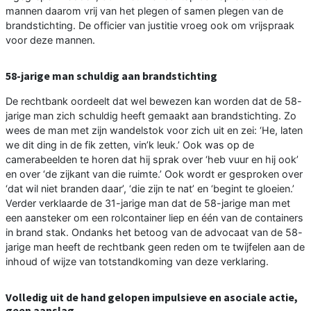
mannen daarom vrij van het plegen of samen plegen van de
brandstichting. De officier van justitie vroeg ook om vrijspraak
voor deze mannen.
58-jarige man schuldig aan brandstichting
De rechtbank oordeelt dat wel bewezen kan worden dat de 58-
jarige man zich schuldig heeft gemaakt aan brandstichting. Zo
wees de man met zijn wandelstok voor zich uit en zei: ‘He, laten
we dit ding in de fik zetten, vin’k leuk.’ Ook was op de
camerabeelden te horen dat hij sprak over ‘heb vuur en hij ook’
en over ‘de zijkant van die ruimte.’ Ook wordt er gesproken over
‘dat wil niet branden daar’, ‘die zijn te nat’ en ‘begint te gloeien.’
Verder verklaarde de 31-jarige man dat de 58-jarige man met
een aansteker om een rolcontainer liep en één van de containers
in brand stak. Ondanks het betoog van de advocaat van de 58-
jarige man heeft de rechtbank geen reden om te twijfelen aan de
inhoud of wijze van totstandkoming van deze verklaring.
Volledig uit de hand gelopen impulsieve en asociale actie,
geen aanslag