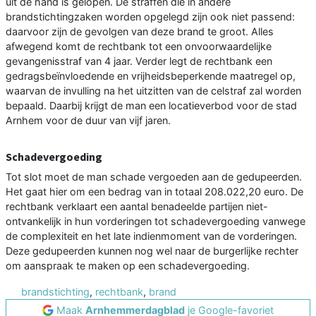
uit de hand is gelopen. De straffen die in andere
brandstichtingzaken worden opgelegd zijn ook niet passend:
daarvoor zijn de gevolgen van deze brand te groot. Alles
afwegend komt de rechtbank tot een onvoorwaardelijke
gevangenisstraf van 4 jaar. Verder legt de rechtbank een
gedragsbeïnvloedende en vrijheidsbeperkende maatregel op,
waarvan de invulling na het uitzitten van de celstraf zal worden
bepaald. Daarbij krijgt de man een locatieverbod voor de stad
Arnhem voor de duur van vijf jaren.
Schadevergoeding
Tot slot moet de man schade vergoeden aan de gedupeerden.
Het gaat hier om een bedrag van in totaal 208.022,20 euro. De
rechtbank verklaart een aantal benadeelde partijen niet-
ontvankelijk in hun vorderingen tot schadevergoeding vanwege
de complexiteit en het late indienmoment van de vorderingen.
Deze gedupeerden kunnen nog wel naar de burgerlijke rechter
om aanspraak te maken op een schadevergoeding.
brandstichting
,
rechtbank
,
brand
Maak
Arnhemmerdagblad
je Google-favoriet