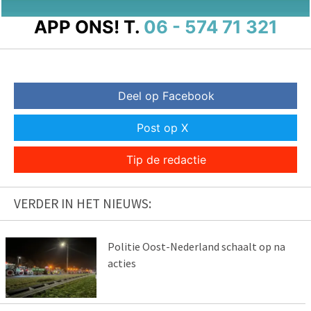
APP ONS!
T.
06 - 574 71 321
Deel op Facebook
Post op X
Tip de redactie
VERDER IN HET NIEUWS:
Politie Oost-Nederland schaalt op na
acties