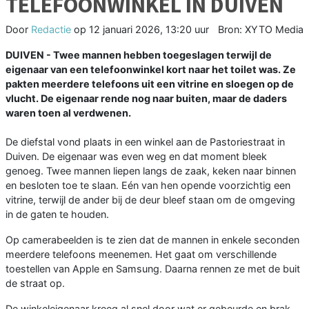
TELEFOONWINKEL IN DUIVEN
Door
Redactie
op
12 januari 2026, 13:20 uur
Bron: XYTO Media
DUIVEN - Twee mannen hebben toegeslagen terwijl de
eigenaar van een telefoonwinkel kort naar het toilet was. Ze
pakten meerdere telefoons uit een vitrine en sloegen op de
vlucht. De eigenaar rende nog naar buiten, maar de daders
waren toen al verdwenen.
De diefstal vond plaats in een winkel aan de Pastoriestraat in
Duiven. De eigenaar was even weg en dat moment bleek
genoeg. Twee mannen liepen langs de zaak, keken naar binnen
en besloten toe te slaan. Eén van hen opende voorzichtig een
vitrine, terwijl de ander bij de deur bleef staan om de omgeving
in de gaten te houden.
Op camerabeelden is te zien dat de mannen in enkele seconden
meerdere telefoons meenemen. Het gaat om verschillende
toestellen van Apple en Samsung. Daarna rennen ze met de buit
de straat op.
De winkeleigenaar kreeg al snel door wat er gebeurde en brak