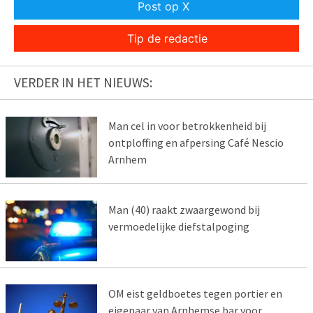
Post op X
Tip de redactie
VERDER IN HET NIEUWS:
Man cel in voor betrokkenheid bij
ontploffing en afpersing Café Nescio
Arnhem
Man (40) raakt zwaargewond bij
vermoedelijke diefstalpoging
OM eist geldboetes tegen portier en
eigenaar van Arnhemse bar voor