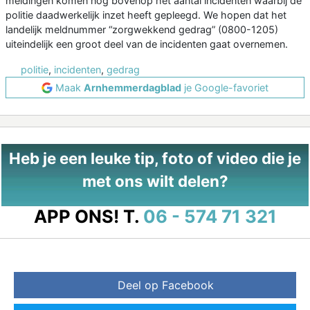
meldingen komen nog bovenop het aantal incidenten waarbij de
politie daadwerkelijk inzet heeft gepleegd. We hopen dat het
landelijk meldnummer “zorgwekkend gedrag” (0800-1205)
uiteindelijk een groot deel van de incidenten gaat overnemen.
politie
,
incidenten
,
gedrag
Maak
Arnhemmerdagblad
je Google-favoriet
Heb je een leuke tip, foto of video die je
met ons wilt delen?
APP ONS!
T.
06 - 574 71 321
Deel op Facebook