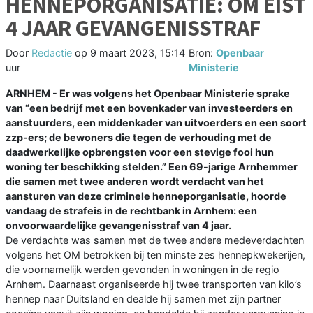
HENNEPORGANISATIE: OM EIST
4 JAAR GEVANGENISSTRAF
Door
Redactie
op
9 maart 2023, 15:14
Bron:
Openbaar
uur
Ministerie
ARNHEM - Er was volgens het Openbaar Ministerie sprake
van “een bedrijf met een bovenkader van investeerders en
aanstuurders, een middenkader van uitvoerders en een soort
zzp-ers; de bewoners die tegen de verhouding met de
daadwerkelijke opbrengsten voor een stevige fooi hun
woning ter beschikking stelden.” Een 69-jarige Arnhemmer
die samen met twee anderen wordt verdacht van het
aansturen van deze criminele henneporganisatie, hoorde
vandaag de strafeis in de rechtbank in Arnhem: een
onvoorwaardelijke gevangenisstraf van 4 jaar.
De verdachte was samen met de twee andere medeverdachten
volgens het OM betrokken bij ten minste zes hennepkwekerijen,
die voornamelijk werden gevonden in woningen in de regio
Arnhem. Daarnaast organiseerde hij twee transporten van kilo’s
hennep naar Duitsland en dealde hij samen met zijn partner