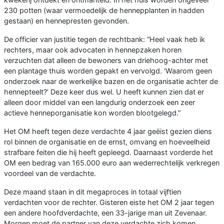
230 potten (waar vermoedelijk de hennepplanten in hadden
gestaan) en hennepresten gevonden.
De officier van justitie tegen de rechtbank: “Heel vaak heb ik
rechters, maar ook advocaten in hennepzaken horen
verzuchten dat alleen de bewoners van driehoog-achter met
een plantage thuis worden gepakt en vervolgd. ‘Waarom geen
onderzoek naar de werkelijke bazen en de organisatie achter de
hennepteelt?’ Deze keer dus wel. U heeft kunnen zien dat er
alleen door middel van een langdurig onderzoek een zeer
actieve henneporganisatie kon worden blootgelegd.”
Het OM heeft tegen deze verdachte 4 jaar geëist gezien diens
rol binnen de organisatie en de ernst, omvang en hoeveelheid
strafbare feiten die hij heeft gepleegd. Daarnaast vorderde het
OM een bedrag van 165.000 euro aan wederrechtelijk verkregen
voordeel van de verdachte.
Deze maand staan in dit megaproces in totaal vijftien
verdachten voor de rechter. Gisteren eiste het OM 2 jaar tegen
een andere hoofdverdachte, een 33-jarige man uit Zevenaar.
Morgen moet de partner van deze verdachte zich komen