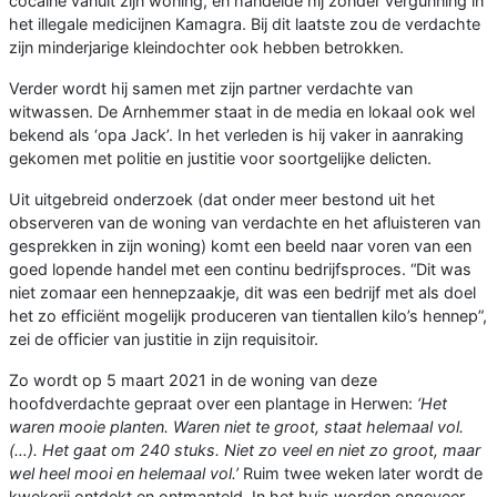
cocaïne vanuit zijn woning, en handelde hij zonder vergunning in
het illegale medicijnen Kamagra. Bij dit laatste zou de verdachte
zijn minderjarige kleindochter ook hebben betrokken.
Verder wordt hij samen met zijn partner verdachte van
witwassen. De Arnhemmer staat in de media en lokaal ook wel
bekend als ‘opa Jack’. In het verleden is hij vaker in aanraking
gekomen met politie en justitie voor soortgelijke delicten.
Uit uitgebreid onderzoek (dat onder meer bestond uit het
observeren van de woning van verdachte en het afluisteren van
gesprekken in zijn woning) komt een beeld naar voren van een
goed lopende handel met een continu bedrijfsproces. “Dit was
niet zomaar een hennepzaakje, dit was een bedrijf met als doel
het zo efficiënt mogelijk produceren van tientallen kilo’s hennep”,
zei de officier van justitie in zijn requisitoir.
Zo wordt op 5 maart 2021 in de woning van deze
hoofdverdachte gepraat over een plantage in Herwen:
‘Het
waren mooie planten. Waren niet te groot, staat helemaal vol.
(…). Het gaat om 240 stuks. Niet zo veel en niet zo groot, maar
wel heel mooi en helemaal vol.’
Ruim twee weken later wordt de
kwekerij ontdekt en ontmanteld. In het huis worden ongeveer