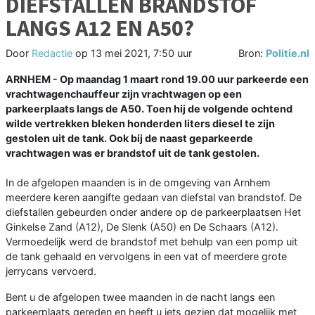
DIEFSTALLEN BRANDSTOF
LANGS A12 EN A50?
Door
Redactie
op
13 mei 2021, 7:50 uur
Bron:
Politie.nl
ARNHEM - Op maandag 1 maart rond 19.00 uur parkeerde een
vrachtwagenchauffeur zijn vrachtwagen op een
parkeerplaats langs de A50. Toen hij de volgende ochtend
wilde vertrekken bleken honderden liters diesel te zijn
gestolen uit de tank. Ook bij de naast geparkeerde
vrachtwagen was er brandstof uit de tank gestolen.
In de afgelopen maanden is in de omgeving van Arnhem
meerdere keren aangifte gedaan van diefstal van brandstof. De
diefstallen gebeurden onder andere op de parkeerplaatsen Het
Ginkelse Zand (A12), De Slenk (A50) en De Schaars (A12).
Vermoedelijk werd de brandstof met behulp van een pomp uit
de tank gehaald en vervolgens in een vat of meerdere grote
jerrycans vervoerd.
Bent u de afgelopen twee maanden in de nacht langs een
parkeerplaats gereden en heeft u iets gezien dat mogelijk met