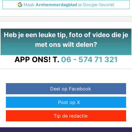
Maak
Arnhemmerdagblad
je Google-favoriet
Heb je een leuke tip, foto of video die je
met ons wilt delen?
APP ONS!
T.
06 - 574 71 321
Deel op Facebook
Post op X
Tip de redactie