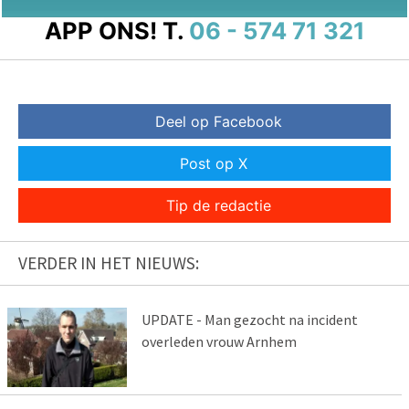
APP ONS!
T.
06 - 574 71 321
Deel op Facebook
Post op X
Tip de redactie
VERDER IN HET NIEUWS:
UPDATE - Man gezocht na incident
overleden vrouw Arnhem