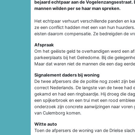
bejaard echtpaar aan de Vogelenzangsestraat. 
mannen wilden per se haar man spreken.
Het echtpaar verhuurt verschillende panden en 
ze een conflict hadden met een van hun huurders.
eisten daarom compensatie. Ze bedreigden de vro
Afspraak
Om het geëiste geld te overhandigen werd een a
parkeerplaats bij het Gelredome. Bij die gelegenh
Maar dat waren niet de mannen die een dag eerder
Signalement daders bij woning
De twee afpersers die de politie nog zoekt zijn be
correct Nederlands. De langste van de twee had e
gekamd en had een ringbaardje. Hij droeg die dag 
een spijkerbroek en een trui met een rood embleem.
onderzoek zijn concrete aanwijzingen naar voren
van Culemborg komen.
Witte auto
Toen de afpersers de woning van de Drielse slacht