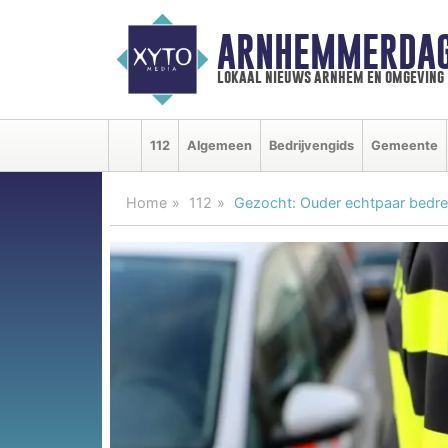
ARNHEMMERDAG
lokaal nieuws arnhem en omgeving
112
Algemeen
Bedrijvengids
Gemeente
Home
112
Gezocht: Ouder echtpaar bedre