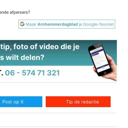
ende afpersers?
Maak
Arnhemmerdagblad
je Google-favoriet
ip, foto of video die je
s wilt delen?
.
06 - 574 71 321
Post op X
Tip de redactie