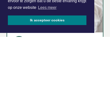
ervoor te zorgen dat u de beste ervaring krijgt
op onze website
Lees meer
Ik accepteer cookies
|
Nieuws | Sport | Evenementen
Hoofdvestiging:
van Benthuizenlaan 1
1701 BZ Heerhugowaard