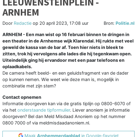
LEEUWENSTEINPLEIN -
ARNHEM
Door
Redactie
op
20 april 2023, 17:08 uur
Bron:
Politie.nl
ARNHEM - Een man wist op 16 februari binnen te dringen in
een theater in de Arnhemse wijk Klarendal. Hij rukte met veel
geweld de kassa van de bar af. Toen hier niets in bleek te
zitten, trok hij vervolgens alle lades die hij tegenkwam open.
Uiteindelijk ging hij ervandoor met een paar telefoons en
oplaadkabels.
De camera heeft beeld- en een geluidsfragment van de dader
op kunnen nemen. Wie weet wie deze man is, mogelijk in
combinatie met zijn stem?
Contact opnemen
Informatie doorgeven kan via de gratis tiplijn op 0800-6070 of
via het
onderstaande tipformulier
. Liever anoniem je informatie
doorgeven? Bel dan Meld Misdaad Anoniem op het nummer
0800 7000 of via meldmisdaadanoniem.nl.
Maak
Arnhemmerdagblad
je Google-favoriet