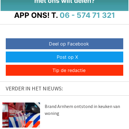
met ons wilt delen?
APP ONS!
T.
06 - 574 71 321
Deel op Facebook
Post op X
Tip de redactie
VERDER IN HET NIEUWS:
Brand Arnhem ontstond in keuken van
woning