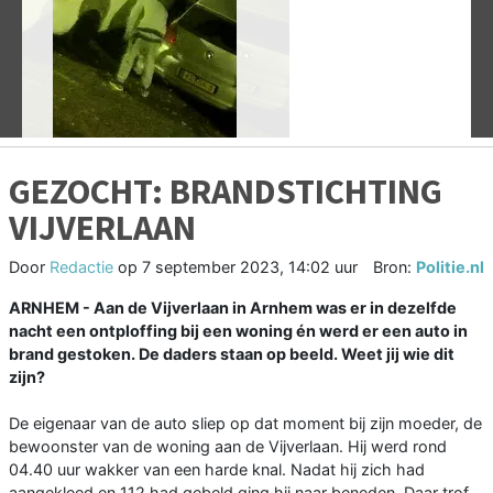
Vorige
V
GEZOCHT: BRANDSTICHTING
VIJVERLAAN
Door
Redactie
op
7 september 2023, 14:02 uur
Bron:
Politie.nl
ARNHEM -
Aan de Vijverlaan in Arnhem was er in dezelfde
nacht een ontploffing bij een woning én werd er een auto in
brand gestoken. De daders staan op beeld. Weet jij wie dit
zijn?
De eigenaar van de auto sliep op dat moment bij zijn moeder, de
bewoonster van de woning aan de Vijverlaan. Hij werd rond
04.40 uur wakker van een harde knal. Nadat hij zich had
aangekleed en 112 had gebeld ging hij naar beneden. Daar trof