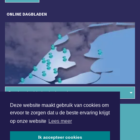
ONLINE DAGBLADEN
Overige dagbladen in de regio
Deze website maakt gebruik van cookies om
Algemene voorwaarden
ervoor te zorgen dat u de beste ervaring krijgt
op onze website
Lees meer
Disclaimer
Privacy Statement
Ik accepteer cookies