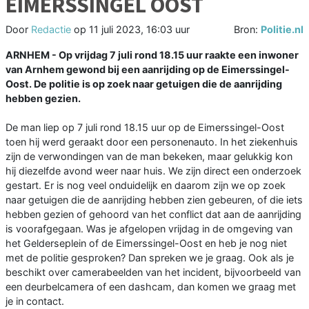
EIMERSSINGEL OOST
Door
Redactie
op
11 juli 2023, 16:03 uur
Bron:
Politie.nl
ARNHEM -
Op vrijdag 7 juli rond 18.15 uur raakte een inwoner
van Arnhem gewond bij een aanrijding op de Eimerssingel-
Oost. De politie is op zoek naar getuigen die de aanrijding
hebben gezien.
De man liep op 7 juli rond 18.15 uur op de Eimerssingel-Oost
toen hij werd geraakt door een personenauto. In het ziekenhuis
zijn de verwondingen van de man bekeken, maar gelukkig kon
hij diezelfde avond weer naar huis. We zijn direct een onderzoek
gestart. Er is nog veel onduidelijk en daarom zijn we op zoek
naar getuigen die de aanrijding hebben zien gebeuren, of die iets
hebben gezien of gehoord van het conflict dat aan de aanrijding
is voorafgegaan. Was je afgelopen vrijdag in de omgeving van
het Gelderseplein of de Eimerssingel-Oost en heb je nog niet
met de politie gesproken? Dan spreken we je graag. Ook als je
beschikt over camerabeelden van het incident, bijvoorbeeld van
een deurbelcamera of een dashcam, dan komen we graag met
je in contact.