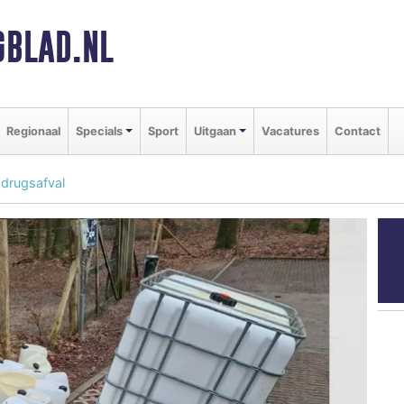
BLAD.NL
Regionaal
Specials
Sport
Uitgaan
Vacatures
Contact
drugsafval