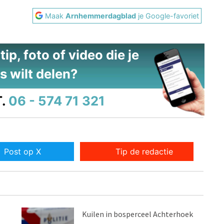
Maak
Arnhemmerdagblad
je Google-favoriet
ip, foto of video die je
s wilt delen?
.
06 - 574 71 321
Post op X
Tip de redactie
Kuilen in bosperceel Achterhoek