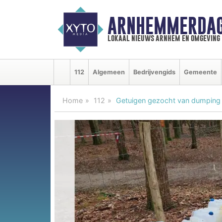
ARNHEMMERDAG
lokaal nieuws arnhem en omgeving
112
Algemeen
Bedrijvengids
Gemeente
Home
112
Getuigen gezocht van dumping 