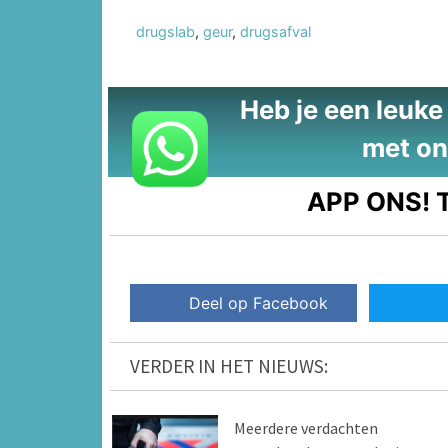
drugslab
,
geur
,
drugsafval
Heb je een leuke t
met on
APP ONS!
T
Deel op Facebook
VERDER IN HET NIEUWS:
Meerdere verdachten