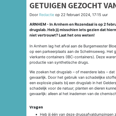
GETUIGEN GEZOCHT VA
Door
Redactie
op
22 februari 2024, 17:15 uur
ARNHEM - In Arnhem en Rozendaal is op 2 febru
drugslab. Heb jij misschien iets gezien dat hierm
niet vertrouwt? Laat het ons weten!
In Arnhem lag het afval aan de Burgemeester Bl
op een parkeerplaats aan de Schelmseweg. Het gi
vierkante containers (IBC-containers). Deze waren
productie van synthetische drugs.
We zoeken het drugslab – of meerdere labs – dat d
gevaarlijk. Door het gebruik van schadelijke stoffe
een explosie plaats bij een drugslab in het Gelde
schadelijk voor de natuur; planten en dieren kun
gevaarlijk: alleen al het inademen van de chemis
Vragen
Heb jij één van deze drugsafvaldumpingen 