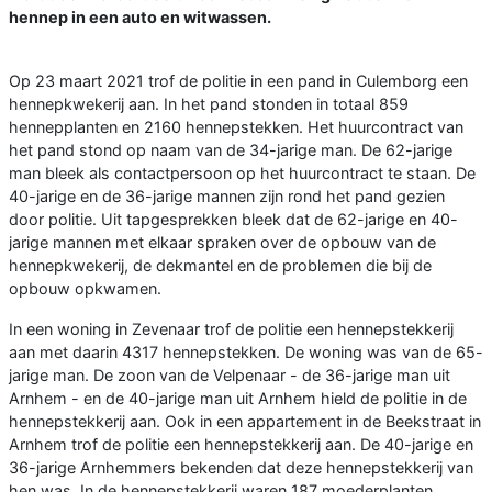
hennep in een auto en witwassen.
Op 23 maart 2021 trof de politie in een pand in Culemborg een
hennepkwekerij aan. In het pand stonden in totaal 859
hennepplanten en 2160 hennepstekken. Het huurcontract van
het pand stond op naam van de 34-jarige man. De 62-jarige
man bleek als contactpersoon op het huurcontract te staan. De
40-jarige en de 36-jarige mannen zijn rond het pand gezien
door politie. Uit tapgesprekken bleek dat de 62-jarige en 40-
jarige mannen met elkaar spraken over de opbouw van de
hennepkwekerij, de dekmantel en de problemen die bij de
opbouw opkwamen.
In een woning in Zevenaar trof de politie een hennepstekkerij
aan met daarin 4317 hennepstekken. De woning was van de 65-
jarige man. De zoon van de Velpenaar - de 36-jarige man uit
Arnhem - en de 40-jarige man uit Arnhem hield de politie in de
hennepstekkerij aan. Ook in een appartement in de Beekstraat in
Arnhem trof de politie een hennepstekkerij aan. De 40-jarige en
36-jarige Arnhemmers bekenden dat deze hennepstekkerij van
hen was. In de hennepstekkerij waren 187 moederplanten