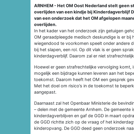
ARNHEM - Het OM Oost Nederland stelt geen stra
overlijden van een kindje bij Kinderdagverblijf
van een onderzoek dat het OM afgelopen maand
overlijden.
In het kader van het onderzoek zijn getuigen ge
OM geraadpleegde medisch deskundige is er bij h
wiegendood te voorkomen speelt onder andere de 
bij het slapen, een rol. Op dit vlak is er geen s
kinderdagverblijf. Daarom zal er niet strafrechteli
Hoewel er geen strafrechtelijke vervolging komt,
mogelijk een bijdrage kunnen leveren aan het beperk
toekomst. Daarom heeft het OM een gesprek gevoe
Met het doel om risico’s in de toekomst te beperken
aangepast.
Daarnaast zal het Openbaar Ministerie de bevindin
– delen met de gemeente Arnhem. De gemeente is
kinderdagverblijven en gaf de GGD in maart opdrac
de GGD richtte zich op de vraag of het kinderdag
kinderopvang. De GGD deed geen onderzoek naar 