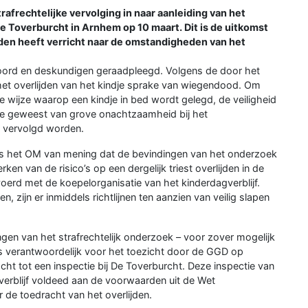
frechtelijke vervolging in naar aanleiding van het
 De Toverburcht in Arnhem op 10 maart. Dit is de uitkomst
en heeft verricht naar de omstandigheden van het
hoord en deskundigen geraadpleegd. Volgens de door het
et overlijden van het kindje sprake van wiegendood. Om
wijze waarop een kindje in bed wordt gelegd, de veiligheid
prake geweest van grove onachtzaamheid bij het
jk vervolgd worden.
 is het OM van mening dat de bevindingen van het onderzoek
en van de risico’s op een dergelijk triest overlijden in de
rd met de koepelorganisatie van het kinderdagverblijf.
, zijn er inmiddels richtlijnen ten aanzien van veilig slapen
gen van het strafrechtelijk onderzoek – voor zover mogelijk
 verantwoordelijk voor het toezicht door de GGD op
ht tot een inspectie bij De Toverburcht. Deze inspectie van
verblijf voldeed aan de voorwaarden uit de Wet
de toedracht van het overlijden.