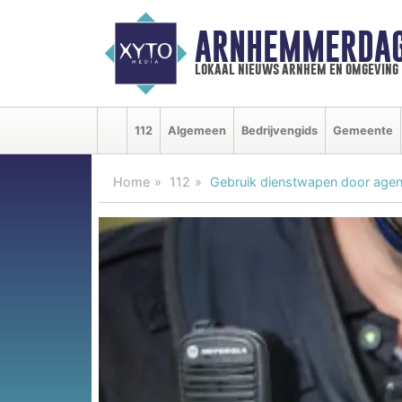
ARNHEMMERDAG
lokaal nieuws arnhem en omgeving
112
Algemeen
Bedrijvengids
Gemeente
Home
112
Gebruik dienstwapen door agen