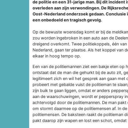
de politie en een 31-jarige man. Bij dit inciden
overleden aan zijn verwondingen. De Rijksreche
Oost-Nederland onderzoek gedaan. Conclusie is
een onbedoeld en tragisch gevolg.
Op de bewuste woensdag komt er bij de meldkame
zou worden ingebroken in een auto aan de Deelens
dreigend overkomt. Twee politiekoppels, één van 
Nederland, gaan ter plaatse. Als het koppel van de
elkaar in hoog tempo op.
Een van de politiemannen ziet een bakje eten op
ontstaat dat de man die gehurkt bij de auto zit, g
legitimeert zich en wil het gesprek aan gaan met 
probeert met gebalde vuist de politieman te sla
zijn buik te gaan liggen, omdat er anders peppe
aan de waarschuwingen, wordt er pepperspray in
achtervolgd door de politiemannen. De man pakt d
om stormt daarmee op de politiemensen af. In de 
politiemensen. De baksteen raakt de politieman di
pakt daarop zijn wapen en lost een schot, omdat