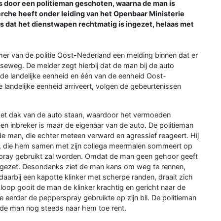
t is door een politieman geschoten, waarna de man is
rche heeft onder leiding van het Openbaar Ministerie
 dat het dienstwapen rechtmatig is ingezet, helaas met
r van de politie Oost-Nederland een melding binnen dat er
eweg. De melder zegt hierbij dat de man bij de auto
de landelijke eenheid en één van de eenheid Oost-
 landelijke eenheid arriveert, volgen de gebeurtenissen
 het dak van de auto staan, waardoor het vermoeden
een inbreker is maar de eigenaar van de auto. De politieman
de man, die echter meteen verward en agressief reageert. Hij
an, die hem samen met zijn collega meermalen sommeert op
rspray gebruikt zal worden. Omdat de man geen gehoor geeft
gezet. Desondanks ziet de man kans om weg te rennen,
aarbij een kapotte klinker met scherpe randen, draait zich
loop gooit de man de klinker krachtig en gericht naar de
e eerder de pepperspray gebruikte op zijn bil. De politieman
 de man nog steeds naar hem toe rent.