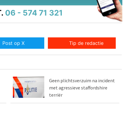
.
06 - 574 71 321
Post op X
Tip de redactie
Geen plichtsverzuim na incident
met agressieve staffordshire
terriër