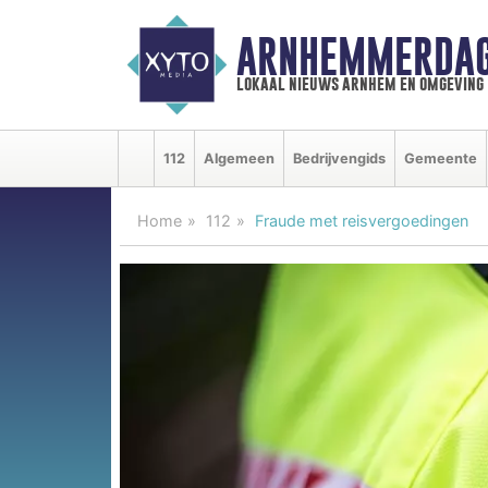
ARNHEMMERDAG
lokaal nieuws arnhem en omgeving
112
Algemeen
Bedrijvengids
Gemeente
Home
112
Fraude met reisvergoedingen