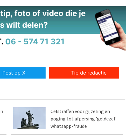
ip, foto of video die je
s wilt delen?
.
06 - 574 71 321
Post op X
Tip de redactie
en
Celstraffen voor gijzeling en
poging tot afpersing 'geldezel'
whatsapp-fraude