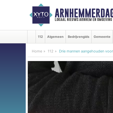
ARNHEMMERDAG
lokaal nieuws arnhem en omgeving
112
Algemeen
Bedrijvengids
Gemeente
Home
112
Drie mannen aangehouden voor 