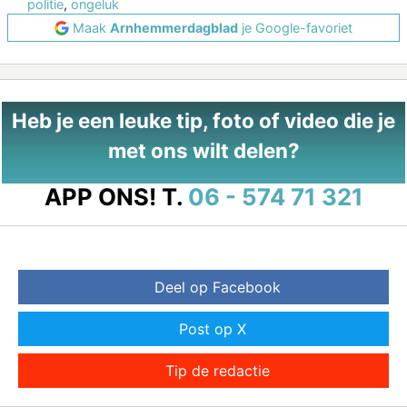
politie
,
ongeluk
Maak
Arnhemmerdagblad
je Google-favoriet
Heb je een leuke tip, foto of video die je
met ons wilt delen?
APP ONS!
T.
06 - 574 71 321
Deel op Facebook
Post op X
Tip de redactie