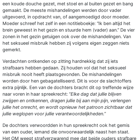
een koude douche gezet, met stoel en al buiten gezet en bang
gemaakt. De meeste mishandelingen werden door vader
uitgevoerd, in opdracht van, of aangemoedigd door moeder.
Moeder schreef het zelf in een notitieboekje: “Ik ben altijd het
brein geweest in het gezin en stuurde hem (vader) aan.” De vier
zonen in het gezin getuigen ook over de mishandelingen. Van
het seksueel misbruik hebben zij volgens eigen zeggen niets
gemerkt.
Verdachten ontkenden op zitting hardnekkig dat zij iets
strafbaars hebben gedaan. Zij houden vol dat het seksueel
misbruik nooit heeft plaatsgevonden. De mishandelingen
worden door hen gebagatelliseerd. Dit is voor de slachtoffers
extra pijnlijk. Een van de dochters bracht dit op treffende wijze
naar voren in haar spreekrecht: “
Elke dag dat jullie blijven
zwijgen en ontkennen, dragen jullie bij aan mijn pijn, verlengen
jullie het onrecht, en wordt opnieuw het patroon zichtbaar dat
jullie weglopen voor jullie verantwoordelijkheden.”
De dochters verwoordden in hun spreekrecht ook het gemis
van een ouder, iemand die onvoorwaardelijk naast hen staat.
Het OM weegt strafverzwarend mee dat beide ouders strafbare