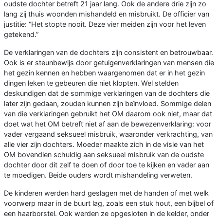
oudste dochter betreft 21 jaar lang. Ook de andere drie zijn zo
lang zij thuis woonden mishandeld en misbruikt. De officier van
justitie: “Het stopte nooit. Deze vier meiden zijn voor het leven
getekend.”
De verklaringen van de dochters zijn consistent en betrouwbaar.
Ook is er steunbewijs door getuigenverklaringen van mensen die
het gezin kennen en hebben waargenomen dat er in het gezin
dingen leken te gebeuren die niet klopten. Wel stelden
deskundigen dat de sommige verklaringen van de dochters die
later zijn gedaan, zouden kunnen zijn beïnvloed. Sommige delen
van die verklaringen gebruikt het OM daarom ook niet, maar dat
doet wat het OM betreft niet af aan de bewezenverklaring: voor
vader vergaand seksueel misbruik, waaronder verkrachting, van
alle vier zijn dochters. Moeder maakte zich in de visie van het
OM bovendien schuldig aan seksueel misbruik van de oudste
dochter door dit zelf te doen of door toe te kijken en vader aan
te moedigen. Beide ouders wordt mishandeling verweten.
De kinderen werden hard geslagen met de handen of met welk
voorwerp maar in de buurt lag, zoals een stuk hout, een bijbel of
een haarborstel. Ook werden ze opgesloten in de kelder, onder