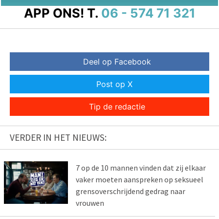
APP ONS!
T.
06 - 574 71 321
Deel op Facebook
Post op X
Tip de redactie
VERDER IN HET NIEUWS:
7 op de 10 mannen vinden dat zij elkaar
vaker moeten aanspreken op seksueel
grensoverschrijdend gedrag naar
vrouwen