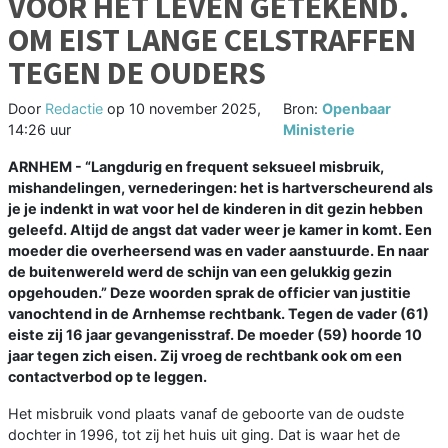
VOOR HET LEVEN GETEKEND.
OM EIST LANGE CELSTRAFFEN
TEGEN DE OUDERS
Door
Redactie
op
10 november 2025,
Bron:
Openbaar
14:26 uur
Ministerie
ARNHEM - “Langdurig en frequent seksueel misbruik,
mishandelingen, vernederingen: het is hartverscheurend als
je je indenkt in wat voor hel de kinderen in dit gezin hebben
geleefd. Altijd de angst dat vader weer je kamer in komt. Een
moeder die overheersend was en vader aanstuurde. En naar
de buitenwereld werd de schijn van een gelukkig gezin
opgehouden.” Deze woorden sprak de officier van justitie
vanochtend in de Arnhemse rechtbank. Tegen de vader (61)
eiste zij 16 jaar gevangenisstraf. De moeder (59) hoorde 10
jaar tegen zich eisen. Zij vroeg de rechtbank ook om een
contactverbod op te leggen.
Het misbruik vond plaats vanaf de geboorte van de oudste
dochter in 1996, tot zij het huis uit ging. Dat is waar het de