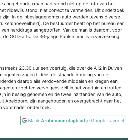
e aangehouden man had stond niet op de foto van het
et rijbewijs stond, niet correct te vermelden. Uit onderzoek
te zijn. In de inbeslaggenomen auto werden tevens diverse
ruikershoeveelheid). De bestuurder heeft op het bureau een
van harddrugs aangetroffen. Van de man is daarom, voor
de GGD-arts. De 36-jarige Poolse man is in verzekering
streeks 23.30 uur een voertuig, die over de A12 in Duiven
 De agenten zagen tijdens de staande houding van de
vorderden daarop alle verdovende middelen en kregen een
genten zochten vervolgens zelf in het voertuig en troffen
zijn in beslag genomen en de twee inzittenden van de auto,
 uit Apeldoorn, zijn aangehouden en overgebracht naar het
en voor nader onderzoek.
Maak
Arnhemmerdagblad
je Google-favoriet