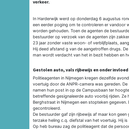
verkeer.
In Harderwijk werd op donderdag 6 augustus rond 
een eerder poging om te controleren er vandoor 
worden gehouden. Toen de agenten de bestuurder
bestuurder op verzoek van de agenten zijn zakke
23 jaar zonder vaste woon- of verblijfplaats, aa
Hij deed afstand g van de aangetroffen drugs. De
man wordt verdacht van het in bezit hebben en h
Gestolen auto, vals rijbewijs en onder invloed
Politieagenten in Nijmegen kregen dezelfde avond
voertuig door de ANPR-camera was gereden. De be
namen hun post in op de Campusbaan ter hoogte
betreffende gesignaleerde auto voorbij rijden. Z
Berghstraat in Nijmegen een stopteken gegeven. 
gecontroleerd.
De bestuurder gaf zijn rijbewijs af maar kon geen
terzake heling c.q. diefstal van het voertuig. Hij 
Op heb bureau zag de politieagent dat de persoon