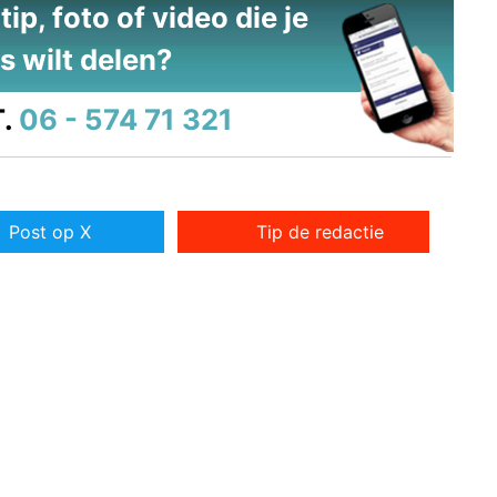
ip, foto of video die je
s wilt delen?
.
06 - 574 71 321
Post op X
Tip de redactie