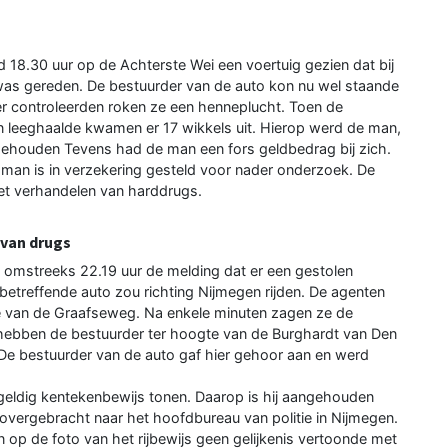
18.30 uur op de Achterste Wei een voertuig gezien dat bij
was gereden. De bestuurder van de auto kon nu wel staande
 controleerden roken ze een henneplucht. Toen de
n leeghaalde kwamen er 17 wikkels uit. Hierop werd de man,
ngehouden Tevens had de man een fors geldbedrag bij zich.
 man is in verzekering gesteld voor nader onderzoek. De
et verhandelen van harddrugs.
 van drugs
 omstreeks 22.19 uur de melding dat er een gestolen
treffende auto zou richting Nijmegen rijden. De agenten
 van de Graafseweg. Na enkele minuten zagen ze de
e hebben de bestuurder ter hoogte van de Burghardt van Den
De bestuurder van de auto gaf hier gehoor aan en werd
 geldig kentekenbewijs tonen. Daarop is hij aangehouden
is overgebracht naar het hoofdbureau van politie in Nijmegen.
 op de foto van het rijbewijs geen gelijkenis vertoonde met