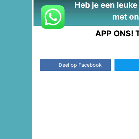
Heb je een leuke t
met on
APP ONS!
T
Deel op Facebook