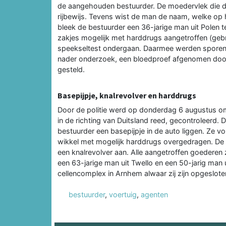
de aangehouden bestuurder. De moedervlek die d
rijbewijs. Tevens wist de man de naam, welke op h
bleek de bestuurder een 36-jarige man uit Polen 
zakjes mogelijk met harddrugs aangetroffen (geb
speekseltest ondergaan. Daarmee werden sporen 
nader onderzoek, een bloedproef afgenomen door 
gesteld.
Basepijpje, knalrevolver en harddrugs
Door de politie werd op donderdag 6 augustus om
in de richting van Duitsland reed, gecontroleerd.
bestuurder een basepijpje in de auto liggen. Ze 
wikkel met mogelijk harddrugs overgedragen. De a
een knalrevolver aan. Alle aangetroffen goederen 
een 63-jarige man uit Twello en een 50-jarig man
cellencomplex in Arnhem alwaar zij zijn opgeslot
bestuurder
,
voertuig
,
agenten