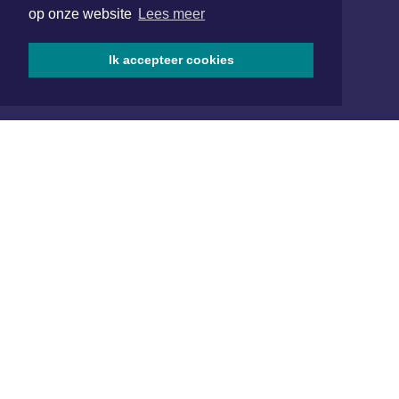
op onze website
Lees meer
1701 BZ Heerhugowaard
072 8200 600
Ik accepteer cookies
redactie@xyto.nl
www.xyto.nl
SOCIAL MEDIA
NIEUWSBRIEF AANMELDEN
Schrijf je in voor onze nieuwsbrief en krijg wekelijks een
samenvatting van alle gebeurtenissen uit jouw regio.
Aanmelden
ONLINE DAGBLADEN