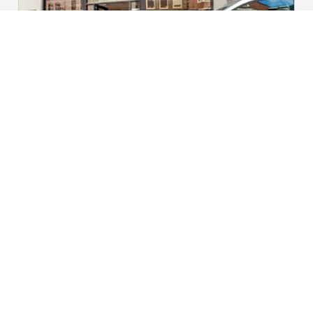
|
Nieuws | Sport | Evenementen
Hoofdvestiging:
van Benthuizenlaan 1
1701 BZ Heerhugowaard
072 8200 600
redactie@xyto.nl
www.xyto.nl
SOCIAL MEDIA