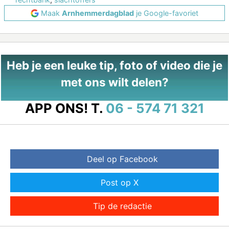
Maak
Arnhemmerdagblad
je Google-favoriet
Heb je een leuke tip, foto of video die je
met ons wilt delen?
APP ONS!
T.
06 - 574 71 321
Deel op Facebook
Post op X
Tip de redactie