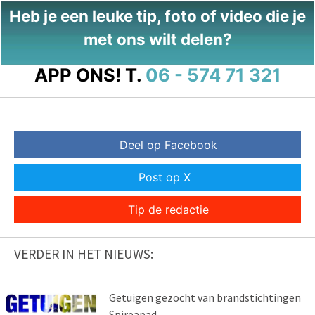
Heb je een leuke tip, foto of video die je
met ons wilt delen?
APP ONS!
T.
06 - 574 71 321
Deel op Facebook
Post op X
Tip de redactie
VERDER IN HET NIEUWS:
Getuigen gezocht van brandstichtingen
Spireapad