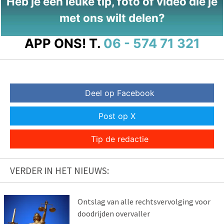
Heb je een leuke tip, foto of video die je
met ons wilt delen?
APP ONS!
T.
06 - 574 71 321
Deel op Facebook
Post op X
Tip de redactie
VERDER IN HET NIEUWS:
Ontslag van alle rechtsvervolging voor
doodrijden overvaller