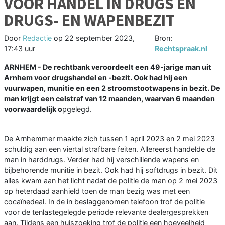
VOOR HANDEL IN DRUGS EN
DRUGS- EN WAPENBEZIT
Door
Redactie
op
22 september 2023,
Bron:
17:43 uur
Rechtspraak.nl
ARNHEM - De rechtbank veroordeelt een 49-jarige man uit
Arnhem voor drugshandel en -bezit. Ook had hij een
vuurwapen, munitie en een 2 stroomstootwapens in bezit. De
man krijgt een celstraf van 12 maanden, waarvan 6 maanden
voorwaardelijk o
pgelegd.
De Arnhemmer maakte zich tussen 1 april 2023 en 2 mei 2023
schuldig aan een viertal strafbare feiten. Allereerst handelde de
man in harddrugs. Verder had hij verschillende wapens en
bijbehorende munitie in bezit. Ook had hij softdrugs in bezit. Dit
alles kwam aan het licht nadat de politie de man op 2 mei 2023
op heterdaad aanhield toen de man bezig was met een
cocaïnedeal. In de in beslaggenomen telefoon trof de politie
voor de tenlastegelegde periode relevante dealergesprekken
aan. Tijdens een huiszoeking trof de politie een hoeveelheid