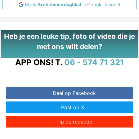
Maak
Arnhemmerdagblad
je Google-favoriet
Heb je een leuke tip, foto of video die je
met ons wilt delen?
APP ONS!
T.
06 - 574 71 321
Deel op Facebook
Post op X
Tip de redactie