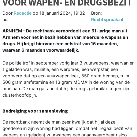
VOOR WAPEN- EN DRUGSBEZIT
Door
Redactie
op
18 januari 2024, 19:32
Bron:
uur
Rechtspraak.nl
ARNHEM - De rechtbank veroordeelt een 51-jarige man uit
Arnhem voor het in bezit hebben van meerdere wapens en
drugs. Hij krijgt hiervoor een celstraf van 16 maanden,
waarvan 6 maanden voorwaardelijk.
De politie trof in september vorig jaar 3 vuurwapens, waarvan er
1 geladen was, munitie, een werpmes, een werpster, een
voorwerp dat op een vuurwapen leek, 550 gram hennep, ruim
500 gram amfetamine en 13 gram MDMA in de woning van de
man aan. De man gaf aan dat hij de drugs gebruikte tegen zijn
clusterhoofdpijn.
Bedreiging voor samenleving
De rechtbank neemt de man zeer kwalijk dat hij al deze
goederen in zijn woning had liggen, omdat het illegaal bezit van
wapens en (geladen) vuurwapens een onaanvaardbaar risico