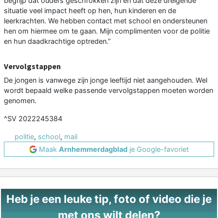
begrijp dat ouders geschrokken zijn en dat deze dreigende
situatie veel impact heeft op hen, hun kinderen en de
leerkrachten. We hebben contact met school en ondersteunen
hen om hiermee om te gaan. Mijn complimenten voor de politie
en hun daadkrachtige optreden.”
Vervolgstappen
De jongen is vanwege zijn jonge leeftijd niet aangehouden. Wel
wordt bepaald welke passende vervolgstappen moeten worden
genomen.
^SV 2022245384
politie
,
school
,
mail
Maak
Arnhemmerdagblad
je Google-favoriet
Heb je een leuke tip, foto of video die je
met ons wilt delen?