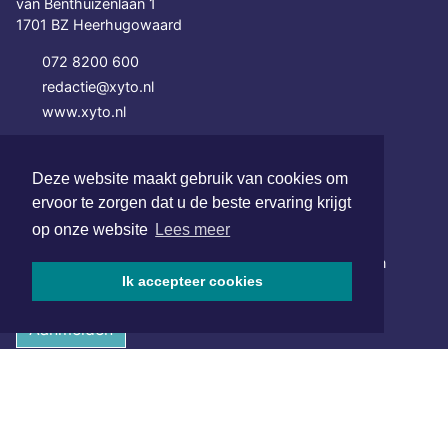
van Benthuizenlaan 1
1701 BZ Heerhugowaard
072 8200 600
redactie@xyto.nl
www.xyto.nl
SOCIAL MEDIA
Deze website maakt gebruik van cookies om
ervoor te zorgen dat u de beste ervaring krijgt
NIEUWSBRIEF AANMELDEN
op onze website
Lees meer
Schrijf je in voor onze nieuwsbrief en krijg wekelijks een
Ik accepteer cookies
samenvatting van alle gebeurtenissen uit jouw regio.
Aanmelden
ONLINE DAGBLADEN