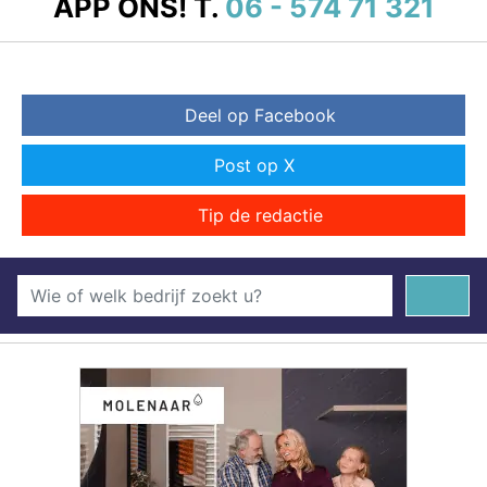
APP ONS!
T.
06 - 574 71 321
Deel op Facebook
Post op X
Tip de redactie