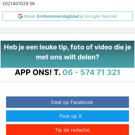
2021401029 SK
Maak
Arnhemmerdagblad
je Google-favoriet
Heb je een leuke tip, foto of video die je
met ons wilt delen?
APP ONS!
T.
06 - 574 71 321
Deel op Facebook
Post op X
Tip de redactie