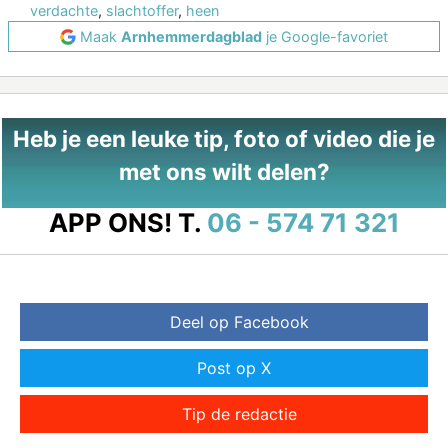
verdachte
,
slachtoffer
,
heen
Maak
Arnhemmerdagblad
je Google-favoriet
Heb je een leuke tip, foto of video die je
met ons wilt delen?
APP ONS!
T.
06 - 574 71 321
Deel op Facebook
Post op X
Tip de redactie