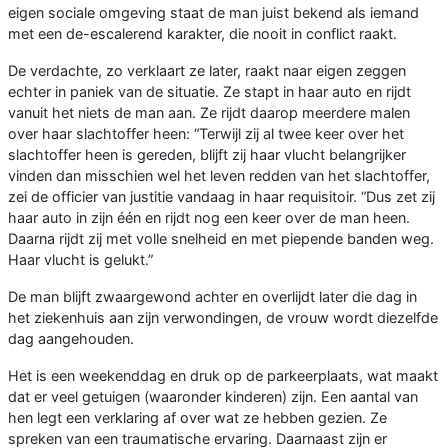
eigen sociale omgeving staat de man juist bekend als iemand
met een de-escalerend karakter, die nooit in conflict raakt.
De verdachte, zo verklaart ze later, raakt naar eigen zeggen
echter in paniek van de situatie. Ze stapt in haar auto en rijdt
vanuit het niets de man aan. Ze rijdt daarop meerdere malen
over haar slachtoffer heen: “Terwijl zij al twee keer over het
slachtoffer heen is gereden, blijft zij haar vlucht belangrijker
vinden dan misschien wel het leven redden van het slachtoffer,
zei de officier van justitie vandaag in haar requisitoir. “Dus zet zij
haar auto in zijn één en rijdt nog een keer over de man heen.
Daarna rijdt zij met volle snelheid en met piepende banden weg.
Haar vlucht is gelukt.”
De man blijft zwaargewond achter en overlijdt later die dag in
het ziekenhuis aan zijn verwondingen, de vrouw wordt diezelfde
dag aangehouden.
Het is een weekenddag en druk op de parkeerplaats, wat maakt
dat er veel getuigen (waaronder kinderen) zijn. Een aantal van
hen legt een verklaring af over wat ze hebben gezien. Ze
spreken van een traumatische ervaring. Daarnaast zijn er