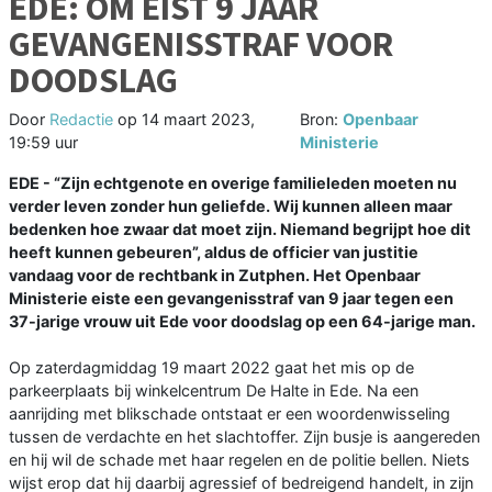
EDE: OM EIST 9 JAAR
GEVANGENISSTRAF VOOR
DOODSLAG
Door
Redactie
op
14 maart 2023,
Bron:
Openbaar
19:59 uur
Ministerie
EDE - “Zijn echtgenote en overige familieleden moeten nu
verder leven zonder hun geliefde. Wij kunnen alleen maar
bedenken hoe zwaar dat moet zijn. Niemand begrijpt hoe dit
heeft kunnen gebeuren”, aldus de officier van justitie
vandaag voor de rechtbank in Zutphen. Het Openbaar
Ministerie eiste een gevangenisstraf van 9 jaar tegen een
37-jarige vrouw uit Ede voor doodslag op een 64-jarige man.
Op zaterdagmiddag 19 maart 2022 gaat het mis op de
parkeerplaats bij winkelcentrum De Halte in Ede. Na een
aanrijding met blikschade ontstaat er een woordenwisseling
tussen de verdachte en het slachtoffer. Zijn busje is aangereden
en hij wil de schade met haar regelen en de politie bellen. Niets
wijst erop dat hij daarbij agressief of bedreigend handelt, in zijn