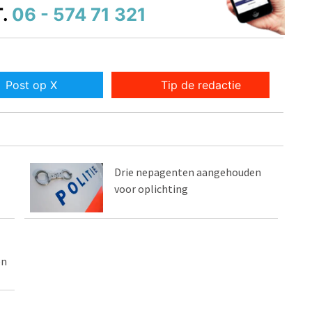
.
06 - 574 71 321
Post op X
Tip de redactie
Drie nepagenten aangehouden
voor oplichting
en