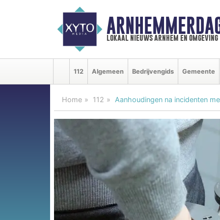
ARNHEMMERDAG
lokaal nieuws arnhem en omgeving
112
Algemeen
Bedrijvengids
Gemeente
Home
112
Aanhoudingen na incidenten m