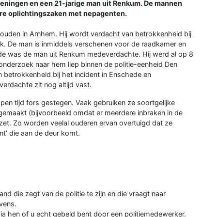
geningen en een 21-jarige man uit Renkum. De mannen
re oplichtingszaken met nepagenten.
uden in Arnhem. Hij wordt verdacht van betrokkenheid bij
jk. De man is inmiddels verschenen voor de raadkamer en
chede was de man uit Renkum medeverdachte. Hij werd al op 8
onderzoek naar hem liep binnen de politie-eenheid Den
 betrokkenheid bij het incident in Enschede en
erdachte zit nog altijd vast.
pen tijd fors gestegen. Vaak gebruiken ze soortgelijke
 gemaakt (bijvoorbeeld omdat er meerdere inbraken in de
et. Zo worden veelal ouderen ervan overtuigd dat ze
t’ die aan de deur komt.
d die zegt van de politie te zijn en die vraagt naar
vens.
via hen of u echt gebeld bent door een politiemedewerker.