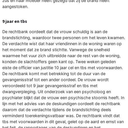
zus en haar moeder heeft gezegd dat zij de brand heeft
aangestoken.
9 jaar en tbs
De rechtbank oordeelt dat de vrouw schuldig is aan de
brandstichting, waardoor twee personen om het leven kwamen.
De verdachte wist dat haar vriendinnen in de woning waren op
het moment dat ze brand stichtte. Vanwege de snelheid
waarmee het vuur zich uitbreidde naar de rest van de woning,
konden de slachtoffers geen kant op. Twee weken geleden
eiste de officier van justitie 10 jaar cel en tbs met voorwaarden.
De rechtbank komt met betrekking tot de duur van de
gevangenisstraf tot een ander oordeel. De vrouw wordt
veroordeeld tot 9 jaar gevangenisstraf en tbs met
dwangverpleging. Uit onderzoek van een psycholoog en
psychiater blijkt dat de vrouw een psychische stoornis heeft. In
lijn met het advies van de deskundigen oordeelt de rechtbank
daarom dat de verdachte tijdens de brandstichting deels
verminderd toerekeningsvatbaar was. De rechtbank vindt dat
tbs met voorwaarden in dit geval, gelet op de aard en ernst van
het feit, de rapportages van de deskundigen en het